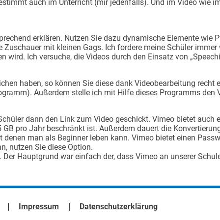
stimmt auch im Unterricht (mir jedenfalls). Und im Video wie im 
sprechend erklären. Nutzen Sie dazu dynamische Elemente wie P
die Zuschauer mit kleinen Gags. Ich fordere meine Schüler immer
n wird. Ich versuche, die Videos durch den Einsatz von „Speech
hen haben, so können Sie diese dank Videobearbeitung recht e
gramm). Außerdem stelle ich mit Hilfe dieses Programms den V
hüler dann den Link zum Video geschickt. Vimeo bietet auch ei
B pro Jahr beschränkt ist. Außerdem dauert die Konvertierung 
t denen man als Beginner leben kann. Vimeo bietet einen Passw
n, nutzen Sie diese Option.
 Der Hauptgrund war einfach der, dass Vimeo an unserer Schul
Impressum
Datenschutzerklärung