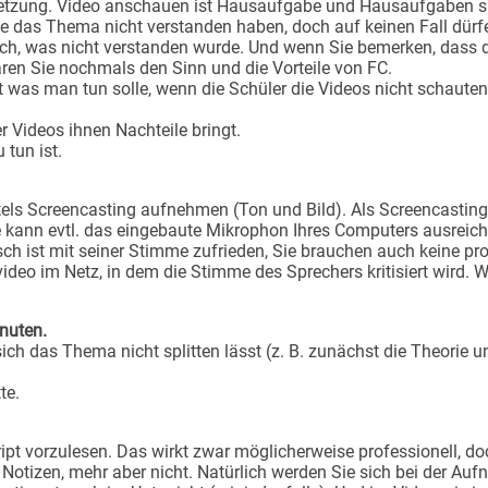
ssetzung. Video anschauen ist Hausaufgabe und Hausaufgaben sind
ie das Thema nicht verstanden haben, doch auf keinen Fall dürf
nach, was nicht verstanden wurde. Und wenn Sie bemerken, dass
ären Sie nochmals den Sinn und die Vorteile von FC.
gt was man tun solle, wenn die Schüler die Videos nicht schauten
 Videos ihnen Nachteile bringt.
 tun ist.
ttels Screencasting aufnehmen (Ton und Bild). Als Screencastin
 kann evtl. das eingebaute Mikrophon Ihres Computers ausreich
sch ist mit seiner Stimme zufrieden, Sie brauchen auch keine pr
deo im Netz, in dem die Stimme des Sprechers kritisiert wird. 
nuten.
 sich das Thema nicht splitten lässt (z. B. zunächst die Theorie
te.
ipt vorzulesen. Das wirkt zwar möglicherweise professionell, do
. Notizen, mehr aber nicht. Natürlich werden Sie sich bei der A