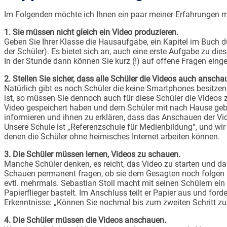
Im Folgenden möchte ich Ihnen ein paar meiner Erfahrungen mit
1. Sie müssen nicht gleich ein Video produzieren.
Geben Sie Ihrer Klasse die Hausaufgabe, ein Kapitel im Buch du
der Schüler). Es bietet sich an, auch eine erste Aufgabe zu d
In der Stunde dann können Sie kurz (!) auf offene Fragen ei
2. Stellen Sie sicher, dass alle Schüler die Videos auch ansch
Natürlich gibt es noch Schüler die keine Smartphones besitzen
ist, so müssen Sie dennoch auch für diese Schüler die Video
Video gespeichert haben und dem Schüler mit nach Hause geben.
informieren und ihnen zu erklären, dass das Anschauen der Vid
Unsere Schule ist „Referenzschule für Medienbildung“, und wi
denen die Schüler ohne heimisches Internet arbeiten können.
3. Die Schüler müssen lernen, Videos zu schauen.
Manche Schüler denken, es reicht, das Video zu starten und d
Schauen permanent fragen, ob sie dem Gesagten noch folgen kö
evtl. mehrmals. Sebastian Stoll macht mit seinen Schülern ein 
Papierflieger bastelt. Im Anschluss teilt er Papier aus und ford
Erkenntnisse: „Können Sie nochmal bis zum zweiten Schritt zur
4. Die Schüler müssen die Videos anschauen.