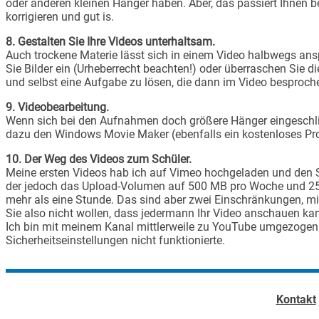
oder anderen kleinen Hänger haben. Aber, das passiert Ihnen be
korrigieren und gut is.
8. Gestalten Sie Ihre Videos unterhaltsam.
Auch trockene Materie lässt sich in einem Video halbwegs an
Sie Bilder ein (Urheberrecht beachten!) oder überraschen Sie 
und selbst eine Aufgabe zu lösen, die dann im Video besproche
9. Videobearbeitung.
Wenn sich bei den Aufnahmen doch größere Hänger eingeschlic
dazu den Windows Movie Maker (ebenfalls ein kostenloses Pro
10. Der Weg des Videos zum Schüler.
Meine ersten Videos hab ich auf Vimeo hochgeladen und den Sc
der jedoch das Upload-Volumen auf 500 MB pro Woche und 25 G
mehr als eine Stunde. Das sind aber zwei Einschränkungen, mi
Sie also nicht wollen, dass jedermann Ihr Video anschauen kan
Ich bin mit meinem Kanal mittlerweile zu YouTube umgezogen.
Sicherheitseinstellungen nicht funktionierte.
Kontakt