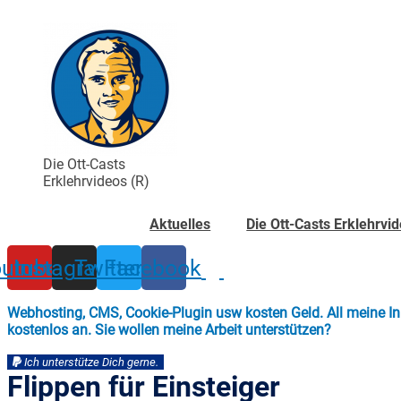
Zum
Inhalt
wechseln
Die Ott-Casts
Erklehrvideos (R)
Aktuelles
Die Ott-Casts Erklehrvi
utube
Instagram
Twitter
Facebook
Webhosting, CMS, Cookie-Plugin usw kosten Geld. All meine Inha
kostenlos an. Sie wollen meine Arbeit unterstützen?
Ich unterstütze Dich gerne.
Flippen für Einsteiger