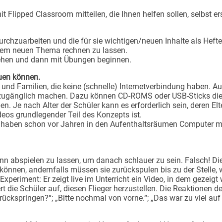
 Flipped Classroom mitteilen, die Ihnen helfen sollen, selbst e
rchzuarbeiten und die für sie wichtigen/neuen Inhalte als Heftei
iesem neuen Thema rechnen zu lassen.
ngehen und dann mit Übungen beginnen.
auen können.
 und Familien, die keine (schnelle) Internetverbindung haben. 
s zugänglich machen. Dazu können CD-ROMS oder USB-Sticks dien
 Je nach Alter der Schüler kann es erforderlich sein, deren El
eos grundlegender Teil des Konzepts ist.
r haben schon vor Jahren in den Aufenthaltsräumen Computer mi
ann abspielen zu lassen, um danach schlauer zu sein. Falsch! D
nnen, andernfalls müssen sie zurückspulen bis zu der Stelle, 
Experiment: Er zeigt live im Unterricht ein Video, in dem gezeig
ert die Schüler auf, diesen Flieger herzustellen. Die Reaktionen 
ückspringen?“; „Bitte nochmal von vorne.“; „Das war zu viel auf