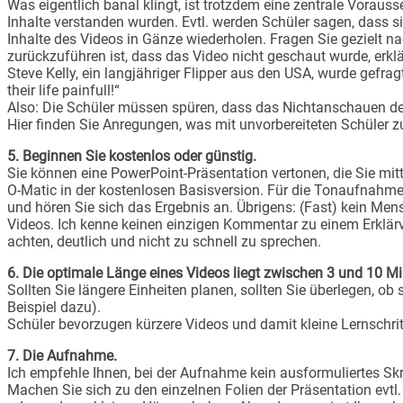
Was eigentlich banal klingt, ist trotzdem eine zentrale Vorau
Inhalte verstanden wurden. Evtl. werden Schüler sagen, dass s
Inhalte des Videos in Gänze wiederholen. Fragen Sie gezielt 
zurückzuführen ist, dass das Video nicht geschaut wurde, erkl
Steve Kelly, ein langjähriger Flipper aus den USA, wurde gefra
their life painfull!“
Also: Die Schüler müssen spüren, dass das Nichtanschauen der
Hier finden Sie Anregungen, was mit unvorbereiteten Schüler zu
5. Beginnen Sie kostenlos oder günstig.
Sie können eine PowerPoint-Präsentation vertonen, die Sie mi
O-Matic in der kostenlosen Basisversion. Für die Tonaufnahme
und hören Sie sich das Ergebnis an. Übrigens: (Fast) kein Men
Videos. Ich kenne keinen einzigen Kommentar zu einem Erklärvi
achten, deutlich und nicht zu schnell zu sprechen.
6. Die optimale Länge eines Videos liegt zwischen 3 und 10 Mi
Sollten Sie längere Einheiten planen, sollten Sie überlegen, ob
Beispiel dazu).
Schüler bevorzugen kürzere Videos und damit kleine Lernschrit
7. Die Aufnahme.
Ich empfehle Ihnen, bei der Aufnahme kein ausformuliertes Skr
Machen Sie sich zu den einzelnen Folien der Präsentation evtl