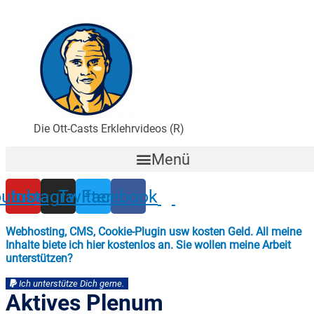
Zum
Inhalt
wechseln
Die Ott-Casts Erklehrvideos (R)
Menü
utube
Instagram
Twitter
Facebook
Webhosting, CMS, Cookie-Plugin usw kosten Geld. All meine
Inhalte biete ich hier kostenlos an. Sie wollen meine Arbeit
unterstützen?
Ich unterstütze Dich gerne.
Aktives Plenum