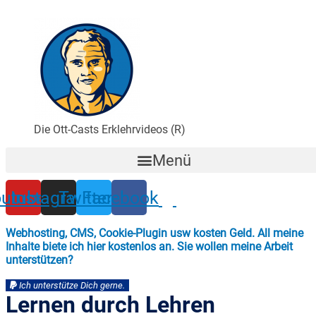
Zum
Inhalt
wechseln
Die Ott-Casts Erklehrvideos (R)
Menü
utube
Instagram
Twitter
Facebook
Webhosting, CMS, Cookie-Plugin usw kosten Geld. All meine
Inhalte biete ich hier kostenlos an. Sie wollen meine Arbeit
unterstützen?
Ich unterstütze Dich gerne.
Lernen durch Lehren